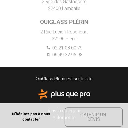
2 Rue des Gastadours
22400
Lamballe
OUIGLASS PLÉRIN
2 Rue Lucien Rosengart
22190
Plérin
02 21 08 00 79
06 49 32 95 98
OuiGlass Plérin est sur le site
dans la catégorie
N'hésitez pas à nous
OBTENIR UN 
Automobile
DEVIS
contacter