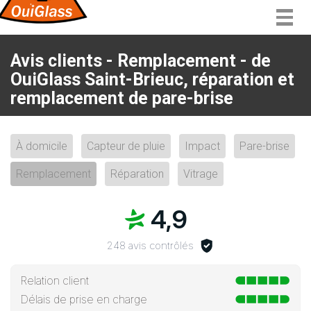
Togg
navig
Avis clients - Remplacement - de
OuiGlass Saint-Brieuc, réparation et
remplacement de pare-brise
À domicile
Capteur de pluie
Impact
Pare-brise
Remplacement
Réparation
Vitrage
4,9
248 avis contrôlés
Relation client
Délais de prise en charge