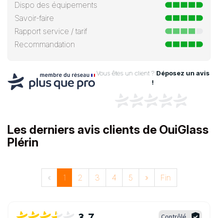
Dispo des équipements
Savoir-faire
Rapport service / tarif
Recommandation
Vous êtes un client ?
Déposez un avis
!
Les derniers avis clients de OuiGlass
Plérin
«
1
2
3
4
5
»
Fin
3,7
Contrôlé